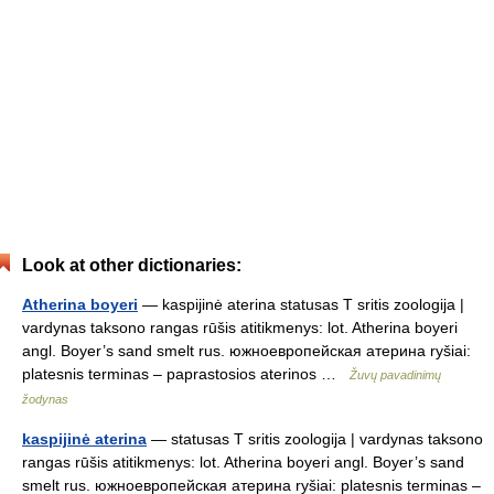
Look at other dictionaries:
Atherina boyeri
— kaspijinė aterina statusas T sritis zoologija |
vardynas taksono rangas rūšis atitikmenys: lot. Atherina boyeri
angl. Boyer’s sand smelt rus. южноевропейская атерина ryšiai:
platesnis terminas – paprastosios aterinos …
Žuvų pavadinimų
žodynas
kaspijinė aterina
— statusas T sritis zoologija | vardynas taksono
rangas rūšis atitikmenys: lot. Atherina boyeri angl. Boyer’s sand
smelt rus. южноевропейская атерина ryšiai: platesnis terminas –