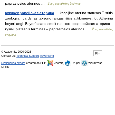
paprastosios aterinos …
Žuvų pavadinimų žodynas
южноевропейская атерина
— kaspijinė aterina statusas T sritis
zoologija | vardynas taksono rangas rūšis atitikmenys: lot. Atherina
boyeri angl. Boyer’s sand smelt rus. южноевропейская атерина
ryšiai: platesnis terminas – paprastosios aterinos …
Žuvų pavadinimų
žodynas
© Academic, 2000-2026
18+
Contact us:
Technical Support
,
Advertising
Dictionaries export
, created on PHP,
Joomla,
Drupal,
WordPress,
MODx.