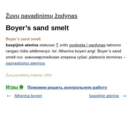
Žuvų pavadinimų žodynas
Boyer’s sand smelt
Boyer’s sand smelt
kaspijinė
aterina
statusas
T
sritis
zoologija | vardynas
taksono
rangas
rūšis
atitikmenys
:
lot.
Atherina boyeri
angl.
Boyer’s sand
smelt
rus.
южноевропейская атерина
ryšiai
:
platesnis terminas
–
paprastosios aterinos
Žuvų pavadinimų žodynas
.
2005
.
Игры ⚽
Поможем решить контрольную работу
Atherina boyeri
kaspijinė aterina