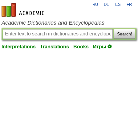
RU
DE
ES
FR
en-academic.com
Academic Dictionaries and Encyclopedias
Search!
Interpretations
Translations
Books
Игры ⚽